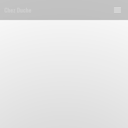
Πίνακας διαχείρισης "Μπισκότων" (Cookies)
Chez Duche